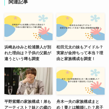
関連記事
浜崎あゆみと松浦勝人が別
松田元太の妹もアイドル？
れた理由は？子供の父親が
実家が金持ちって本当？理
違うという噂も調査
由と家族構成を調査！
平野紫耀の家族構成！弟も
舟木一夫の家族構成まと
アーティスト？妹との歳の
め！妻とは離婚した？息子