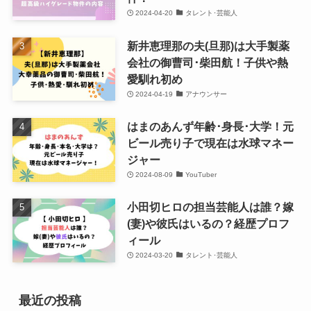
2024-04-20
タレント･芸能人
新井恵理那の夫(旦那)は大手製薬
会社の御曹司･柴田航！子供や熱
愛馴れ初め
2024-04-19
アナウンサー
はまのあんず年齢･身長･大学！元
ビール売り子で現在は水球マネー
ジャー
2024-08-09
YouTuber
小田切ヒロの担当芸能人は誰？嫁
(妻)や彼氏はいるの？経歴プロフ
ィール
2024-03-20
タレント･芸能人
最近の投稿