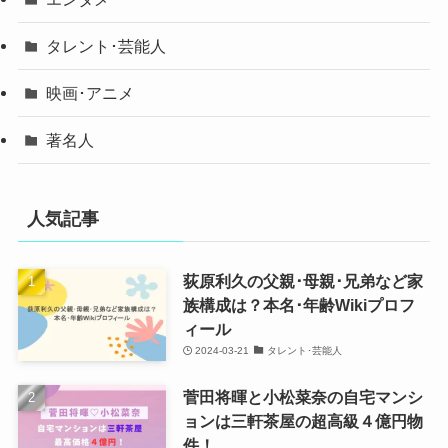
タレント･芸能人
映画･アニメ
著名人
人気記事
荻原利久の父親･母親･兄弟など家
族構成は？本名･年齢Wikiプロフ
ィール
2024-03-21
タレント･芸能人
菅田将暉と小松菜奈の自宅マンシ
ョンは三軒茶屋の超高級４億円物
件！