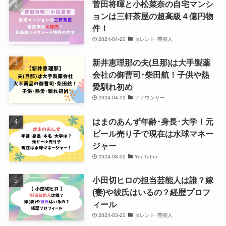
菅田将暉と小松菜奈の自宅マンシ
ョンは三軒茶屋の超高級４億円物
件！
2024-04-20
タレント･芸能人
新井恵理那の夫(旦那)は大手製薬
会社の御曹司･柴田航！子供や熱
愛馴れ初め
2024-04-19
アナウンサー
はまのあんず年齢･身長･大学！元
ビール売り子で現在は水球マネー
ジャー
2024-08-09
YouTuber
小田切ヒロの担当芸能人は誰？嫁
(妻)や彼氏はいるの？経歴プロフ
ィール
2024-03-20
タレント･芸能人