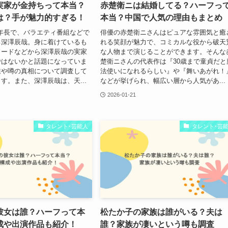
実家が金持ちって本当？
赤楚衛ニは結婚してる？ハーフっ
は？手が魅力的すぎる！
本当？中国で人気の理由もまとめ
の最年長で、バラエティ番組などで
俳優の赤楚衛ニさんはピュアな雰囲気と癒
る深澤辰哉。身に着けているも
れる笑顔が魅力で、コミカルな役から破天
ソードなどから深澤辰哉の実家
な人物まで演じることができます。そんな
ではないかと話題になっていま
楚衛ニさんの代表作は『30歳まで童貞だと
業や噂の真相について調査して
法使いになれるらしい』や『舞いあがれ！
す。また、深澤辰哉は、天...
などが挙げられ、幅広い層から人気があ...
2026-01-21
タレント･芸能人
タレント･芸
彼女は誰？ハーフって本
松たか子の家族は誰がいる？夫は
成や出演作品も紹介！
誰？家族が凄いという噂も調査