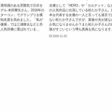
と透明感のある雰囲気で注目を
女優として「HERO」や「カルテット」な
デル 本田響矢さん。2016年の
の人気作品に出演している松たか子さん。
スターコン」でグランプリを獲
本を代表する女優の一人と言っても過言で
で知名度を高めました。「私が
ない松たか子さんですが、家族や夫が誰な
俳優展」では三浦獠太などと共
か気になりませんか？また松たか子さんの
人気俳優に選ばれていま...
族がすごいという噂も真偽も気になります..
2025-11-25