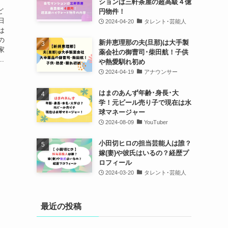
ションは三軒茶屋の超高級４億
ど
円物件！
日
2024-04-20
タレント･芸能人
は
の
新井恵理那の夫(旦那)は大手製
家
薬会社の御曹司･柴田航！子供
.
や熱愛馴れ初め
2024-04-19
アナウンサー
はまのあんず年齢･身長･大
学！元ビール売り子で現在は水
球マネージャー
2024-08-09
YouTuber
小田切ヒロの担当芸能人は誰？
嫁(妻)や彼氏はいるの？経歴プ
ロフィール
2024-03-20
タレント･芸能人
最近の投稿