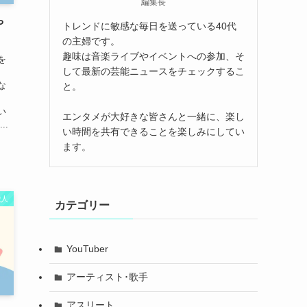
編集長
や
トレンドに敏感な毎日を送っている40代
の主婦です。
趣味は音楽ライブやイベントへの参加、そ
を
して最新の芸能ニュースをチェックするこ
な
と。
、
い
エンタメが大好きな皆さんと一緒に、楽し
..
い時間を共有できることを楽しみにしてい
ます。
能人
カテゴリー
YouTuber
アーティスト･歌手
アスリート