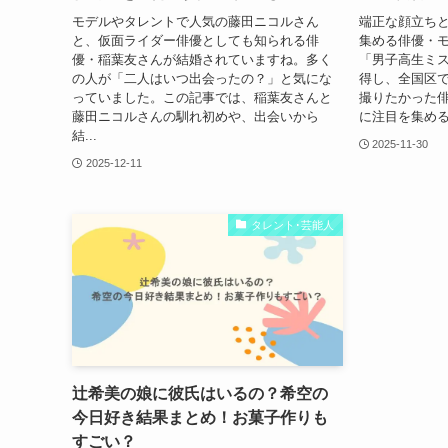
モデルやタレントで人気の藤田ニコルさん
端正な顔立ち
と、仮面ライダー俳優としても知られる俳
集める俳優・モ
優・稲葉友さんが結婚されていますね。多く
「男子高生ミ
の人が「二人はいつ出会ったの？」と気にな
得し、全国区
っていました。この記事では、稲葉友さんと
撮りたかった
藤田ニコルさんの馴れ初めや、出会いから
に注目を集める
結...
2025-11-30
2025-12-11
タレント･芸能人
辻希美の娘に彼氏はいるの？希空の
今日好き結果まとめ！お菓子作りも
すごい？