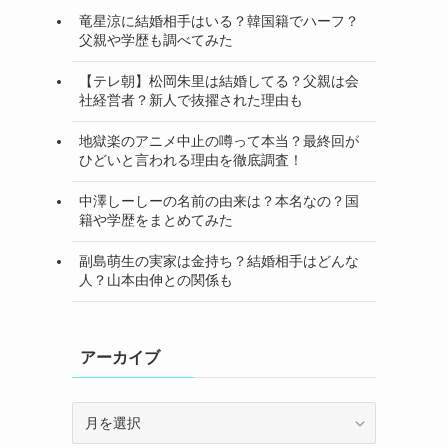
竜星涼に結婚相手はいる？韓国籍でハーフ？
父親や学歴も調べてみた
【テレ朝】松岡朱里は結婚してる？父親は会
社経営者？新人で抜擢された理由も
地獄楽のアニメ中止の噂って本当？最終回が
ひどいと言われる理由を徹底調査！
中澤しーしーの名前の由来は？本名なの？国
籍や学歴をまとめてみた
副島萌生の実家は金持ち？結婚相手はどんな
人？山本由伸との関係も
アーカイブ
ア
ー