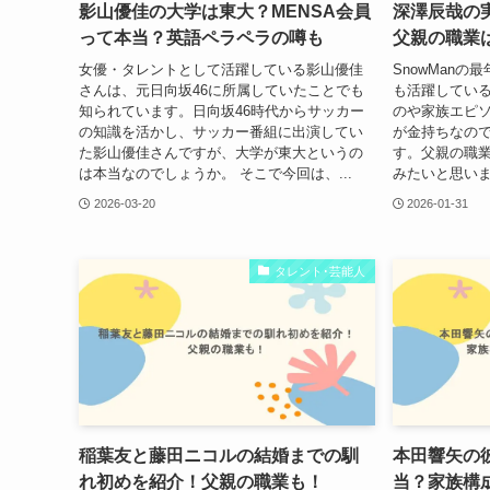
影山優佳の大学は東大？MENSA会員
深澤辰哉の
って本当？英語ペラペラの噂も
父親の職業
女優・タレントとして活躍している影山優佳
SnowMan
さんは、元日向坂46に所属していたことでも
も活躍してい
知られています。日向坂46時代からサッカー
のや家族エピ
の知識を活かし、サッカー番組に出演してい
が金持ちなの
た影山優佳さんですが、大学が東大というの
す。父親の職
は本当なのでしょうか。 そこで今回は、...
みたいと思いま
2026-03-20
2026-01-31
タレント･芸能人
稲葉友と藤田ニコルの結婚までの馴
本田響矢の
れ初めを紹介！父親の職業も！
当？家族構