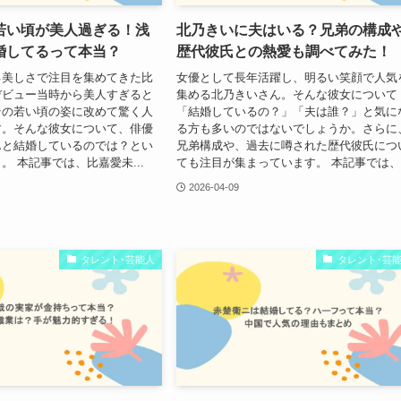
若い頃が美人過ぎる！浅
北乃きいに夫はいる？兄弟の構成
婚してるって本当？
歴代彼氏との熱愛も調べてみた！
る美しさで注目を集めてきた比
女優として長年活躍し、明るい笑顔で人気
デビュー当時から美人すぎると
集める北乃きいさん。そんな彼女について
その若い頃の姿に改めて驚く人
「結婚しているの？」「夫は誰？」と気に
す。そんな彼女について、俳優
る方も多いのではないでしょうか。さらに
んと結婚しているのでは？とい
兄弟構成や、過去に噂された歴代彼氏につ
。 本記事では、比嘉愛未...
ても注目が集まっています。 本記事では、.
2026-04-09
タレント･芸能人
タレント･芸