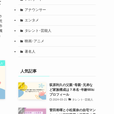
て
アナウンサー
さ
エンタメ
荒
赤
タレント･芸能人
魔
』
映画･アニメ
著名人
能人
人気記事
荻原利久の父親･母親･兄弟な
ど家族構成は？本名･年齢Wiki
プロフィール
2024-03-21
タレント･芸能人
菅田将暉と小松菜奈の自宅マン