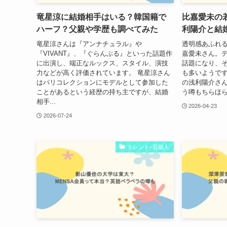
竜星涼に結婚相手はいる？韓国籍で
比嘉愛未の
ハーフ？父親や学歴も調べてみた
利陽介と結
竜星涼さんは『アンナチュラル』や
透明感あふれ
『VIVANT』、『ぐらんぶる』といった話題作
嘉愛未さん。
に出演し、端正なルックス、スタイル、演技
話題になり、
力などが高く評価されています。 竜星涼さん
も多いようで
はパリコレクションにモデルとして参加した
の浅利陽介さ
ことがあるという経歴の持ち主ですが、結婚
う噂もちらほら
相手...
2026-04-23
2026-07-24
タレント･芸能人