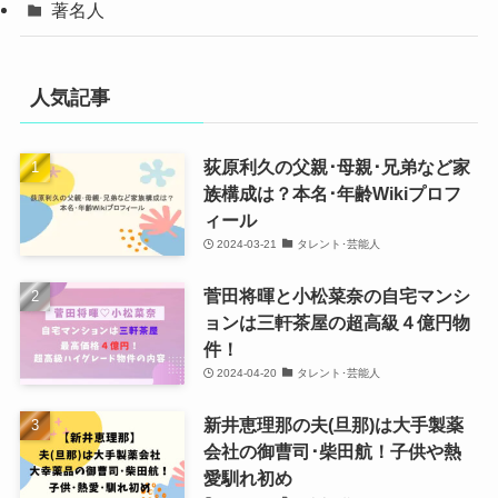
著名人
人気記事
荻原利久の父親･母親･兄弟など家
族構成は？本名･年齢Wikiプロフ
ィール
2024-03-21
タレント･芸能人
菅田将暉と小松菜奈の自宅マンシ
ョンは三軒茶屋の超高級４億円物
件！
2024-04-20
タレント･芸能人
新井恵理那の夫(旦那)は大手製薬
会社の御曹司･柴田航！子供や熱
愛馴れ初め