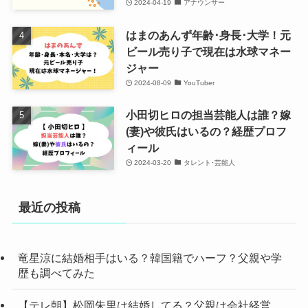
2024-04-19
アナウンサー
はまのあんず年齢･身長･大学！元
ビール売り子で現在は水球マネー
ジャー
2024-08-09
YouTuber
小田切ヒロの担当芸能人は誰？嫁
(妻)や彼氏はいるの？経歴プロフ
ィール
2024-03-20
タレント･芸能人
最近の投稿
竜星涼に結婚相手はいる？韓国籍でハーフ？父親や学
歴も調べてみた
【テレ朝】松岡朱里は結婚してる？父親は会社経営