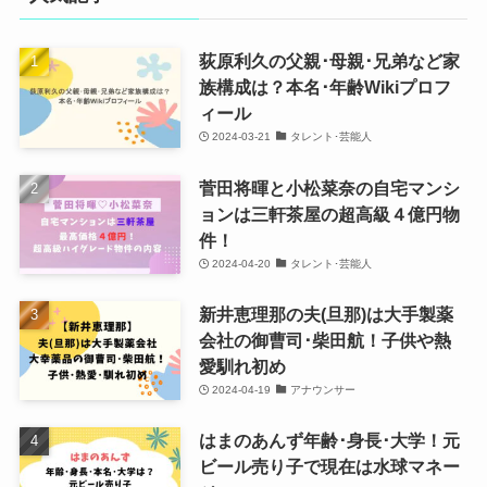
荻原利久の父親･母親･兄弟など家
族構成は？本名･年齢Wikiプロフ
ィール
2024-03-21
タレント･芸能人
菅田将暉と小松菜奈の自宅マンシ
ョンは三軒茶屋の超高級４億円物
件！
2024-04-20
タレント･芸能人
新井恵理那の夫(旦那)は大手製薬
会社の御曹司･柴田航！子供や熱
愛馴れ初め
2024-04-19
アナウンサー
はまのあんず年齢･身長･大学！元
ビール売り子で現在は水球マネー