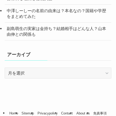
中澤しーしーの名前の由来は？本名なの？国籍や学歴
をまとめてみた
副島萌生の実家は金持ち？結婚相手はどんな人？山本
由伸との関係も
アーカイブ
ア
ー
カ
イ
ブ
Home
Sitemap
Privacypolicy
Contact
About us
免責事項