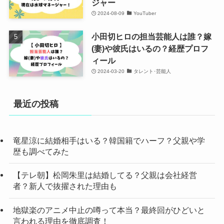
ジャー
2024-08-09
YouTuber
小田切ヒロの担当芸能人は誰？嫁
(妻)や彼氏はいるの？経歴プロフ
ィール
2024-03-20
タレント･芸能人
最近の投稿
竜星涼に結婚相手はいる？韓国籍でハーフ？父親や学
歴も調べてみた
【テレ朝】松岡朱里は結婚してる？父親は会社経営
者？新人で抜擢された理由も
地獄楽のアニメ中止の噂って本当？最終回がひどいと
言われる理由を徹底調査！