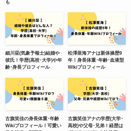
も
細川栞(気象予報士)結婚や
松澤亜海アナは新体操歴9
彼氏！学歴(高校･大学)や年
年！身長体重･年齢･血液型
齢･身長プロフィール
Wikiプロフィール
古旗笑佳の身長体重･年齢
古旗笑佳アナの学歴(大学･
Wikiプロフィール！可愛い
高校)や父母･兄弟！経歴は