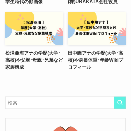
学生時代の顔画像
(株)URAKATA会社役員
松澤亜海アナの学歴(大学･
田中瞳アナの学歴(大学･高
高校)や父親･母親･兄弟など
校)や身長体重･年齢Wikiプ
家族構成
ロフィール