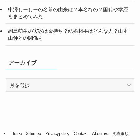
中澤しーしーの名前の由来は？本名なの？国籍や学歴
をまとめてみた
副島萌生の実家は金持ち？結婚相手はどんな人？山本
由伸との関係も
アーカイブ
ア
ー
カ
イ
ブ
Home
Sitemap
Privacypolicy
Contact
About us
免責事項