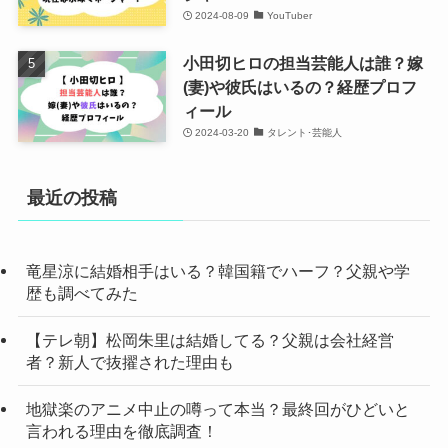
2024-08-09
YouTuber
小田切ヒロの担当芸能人は誰？嫁
(妻)や彼氏はいるの？経歴プロフ
ィール
2024-03-20
タレント･芸能人
最近の投稿
竜星涼に結婚相手はいる？韓国籍でハーフ？父親や学
歴も調べてみた
【テレ朝】松岡朱里は結婚してる？父親は会社経営
者？新人で抜擢された理由も
地獄楽のアニメ中止の噂って本当？最終回がひどいと
言われる理由を徹底調査！