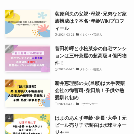
荻原利久の父親･母親･兄弟など家
族構成は？本名･年齢Wikiプロフ
ィール
2024-03-21
タレント･芸能人
菅田将暉と小松菜奈の自宅マンシ
ョンは三軒茶屋の超高級４億円物
件！
2024-04-20
タレント･芸能人
新井恵理那の夫(旦那)は大手製薬
会社の御曹司･柴田航！子供や熱
愛馴れ初め
2024-04-19
アナウンサー
はまのあんず年齢･身長･大学！元
ビール売り子で現在は水球マネー
ジャー