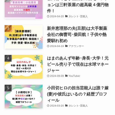
ョンは三軒茶屋の超高級４億円物
件！
2024-04-20
タレント･芸能人
新井恵理那の夫(旦那)は大手製薬
会社の御曹司･柴田航！子供や熱
愛馴れ初め
2024-04-19
アナウンサー
はまのあんず年齢･身長･大学！元
ビール売り子で現在は水球マネー
ジャー
2024-08-09
YouTuber
小田切ヒロの担当芸能人は誰？嫁
(妻)や彼氏はいるの？経歴プロフ
ィール
2024-03-20
タレント･芸能人