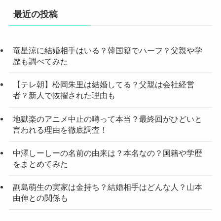
最近の投稿
竜星涼に結婚相手はいる？韓国籍でハーフ？父親や学
歴も調べてみた
【テレ朝】松岡朱里は結婚してる？父親は会社経営
者？新人で抜擢された理由も
地獄楽のアニメ中止の噂って本当？最終回がひどいと
言われる理由を徹底調査！
中澤しーしーの名前の由来は？本名なの？国籍や学歴
をまとめてみた
副島萌生の実家は金持ち？結婚相手はどんな人？山本
由伸との関係も