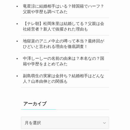
竜星涼に結婚相手はいる？韓国籍でハーフ？
父親や学歴も調べてみた
【テレ朝】松岡朱里は結婚してる？父親は会
社経営者？新人で抜擢された理由も
地獄楽のアニメ中止の噂って本当？最終回が
ひどいと言われる理由を徹底調査！
中澤しーしーの名前の由来は？本名なの？国
籍や学歴をまとめてみた
副島萌生の実家は金持ち？結婚相手はどんな
人？山本由伸との関係も
アーカイブ
ア
ー