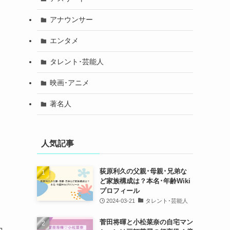
アナウンサー
エンタメ
タレント･芸能人
映画･アニメ
著名人
人気記事
荻原利久の父親･母親･兄弟な
ど家族構成は？本名･年齢Wiki
プロフィール
2024-03-21
タレント･芸能人
菅田将暉と小松菜奈の自宅マン