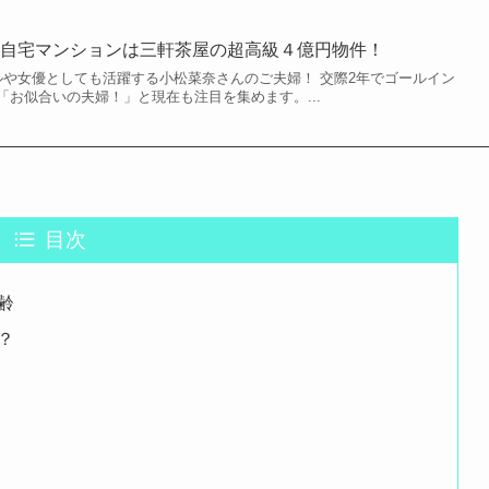
の自宅マンションは三軒茶屋の超高級４億円物件！
ルや女優としても活躍する小松菜奈さんのご夫婦！ 交際2年でゴールイン
お似合いの夫婦！」と現在も注目を集めます。...
目次
齢
？