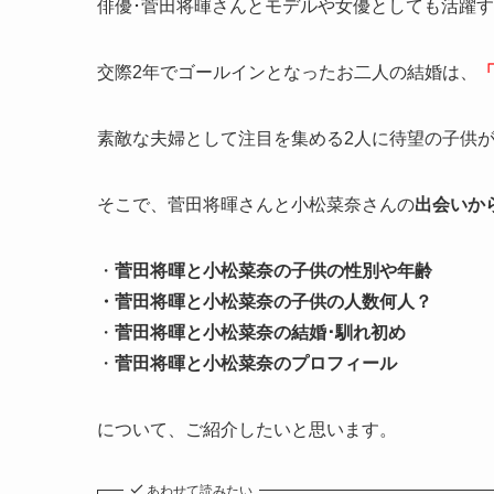
俳優･菅田将暉さんとモデルや女優としても活躍
交際2年でゴールインとなったお二人の結婚は、
素敵な夫婦として注目を集める2人に待望の子供
そこで、菅田将暉さんと小松菜奈さんの
出会いか
・
菅田将暉と小松菜奈の子供の性別や年齢
・菅田将暉と小松菜奈の子供の人数何人？
・
菅田将暉と小松菜奈の結婚･馴れ初め
・
菅田将暉と小松菜奈のプロフィール
について、ご紹介したいと思います。
あわせて読みたい