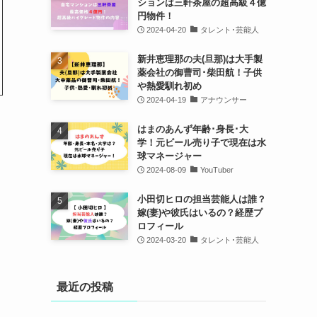
ションは三軒茶屋の超高級４億
円物件！
2024-04-20
タレント･芸能人
新井恵理那の夫(旦那)は大手製
薬会社の御曹司･柴田航！子供
や熱愛馴れ初め
2024-04-19
アナウンサー
はまのあんず年齢･身長･大
学！元ビール売り子で現在は水
球マネージャー
2024-08-09
YouTuber
小田切ヒロの担当芸能人は誰？
嫁(妻)や彼氏はいるの？経歴プ
ロフィール
2024-03-20
タレント･芸能人
最近の投稿