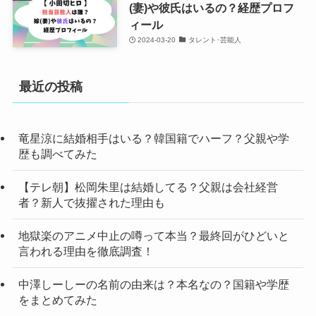
(妻)や彼氏はいるの？経歴プロフ
ィール
2024-03-20
タレント･芸能人
最近の投稿
竜星涼に結婚相手はいる？韓国籍でハーフ？父親や学
歴も調べてみた
【テレ朝】松岡朱里は結婚してる？父親は会社経営
者？新人で抜擢された理由も
地獄楽のアニメ中止の噂って本当？最終回がひどいと
言われる理由を徹底調査！
中澤しーしーの名前の由来は？本名なの？国籍や学歴
をまとめてみた