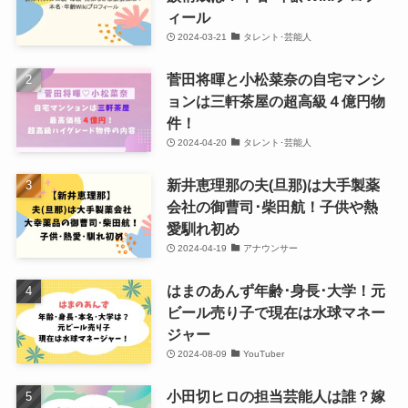
ィール
2024-03-21
タレント･芸能人
菅田将暉と小松菜奈の自宅マンシ
ョンは三軒茶屋の超高級４億円物
件！
2024-04-20
タレント･芸能人
新井恵理那の夫(旦那)は大手製薬
会社の御曹司･柴田航！子供や熱
愛馴れ初め
2024-04-19
アナウンサー
はまのあんず年齢･身長･大学！元
ビール売り子で現在は水球マネー
ジャー
2024-08-09
YouTuber
小田切ヒロの担当芸能人は誰？嫁