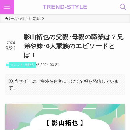
TREND-STYLE
ホーム
タレント･芸能人
影山拓也の父親･母親の職業は？兄
2024
弟や妹･6人家族のエピソードと
3/21
は！
2024-03-21
タレント･芸能人
当サイトは、海外在住者に向けて情報を発信していま
す。