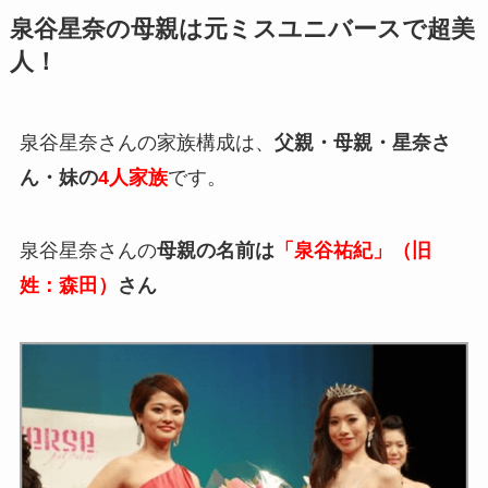
泉谷星奈の母親は元ミスユニバースで超美
人！
泉谷星奈さんの家族構成は、
父親・母親・星奈さ
ん・妹の
4人家族
です。
泉谷星奈さんの
母親の名前は
「泉谷祐紀」（旧
姓：森田）
さん