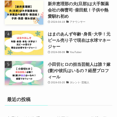
新井恵理那の夫(旦那)は大手製薬
会社の御曹司･柴田航！子供や熱
愛馴れ初め
2024-04-19
アナウンサー
はまのあんず年齢･身長･大学！元
ビール売り子で現在は水球マネー
ジャー
2024-08-09
YouTuber
小田切ヒロの担当芸能人は誰？嫁
(妻)や彼氏はいるの？経歴プロフ
ィール
2024-03-20
タレント･芸能人
最近の投稿