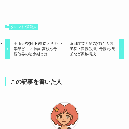
タレント･芸能人
中山果奈(NHK)東京大学の
倉田瑛茉の兄弟(姉)も人気
学部どこ？中学･高校や母
子役？両親(父親･母親)や兄
親他界の幼少期とは
弟など家族構成
この記事を書いた人