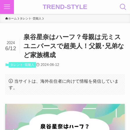
TREND-STYLE
ホーム
タレント･芸能人
泉谷星奈はハーフ？母親は元ミス
2024
ユニバースで超美人！父親･兄弟な
6/12
ど家族構成
2024-06-12
タレント･芸能人
当サイトは、海外在住者に向けて情報を発信していま
す。