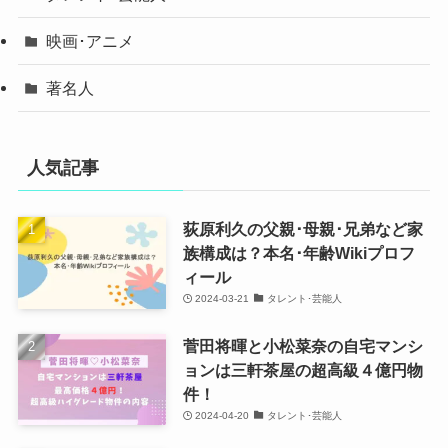
映画･アニメ
著名人
人気記事
荻原利久の父親･母親･兄弟など家
族構成は？本名･年齢Wikiプロフ
ィール
2024-03-21
タレント･芸能人
菅田将暉と小松菜奈の自宅マンシ
ョンは三軒茶屋の超高級４億円物
件！
2024-04-20
タレント･芸能人