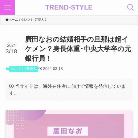
TREND-STYLE
ホーム
タレント･芸能人
廣田なおの結婚相手の旦那は超イ
2024
ケメン？身長体重･中央大学卒の元
3/18
銀行員！
2024-03-18
タレント･芸能人
当サイトは、海外在住者に向けて情報を発信していま
す。