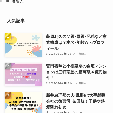
著名人
人気記事
荻原利久の父親･母親･兄弟など家
族構成は？本名･年齢Wikiプロフ
ィール
2024-03-21
タレント･芸能人
菅田将暉と小松菜奈の自宅マンシ
ョンは三軒茶屋の超高級４億円物
件！
2024-04-20
タレント･芸能人
新井恵理那の夫(旦那)は大手製薬
会社の御曹司･柴田航！子供や熱
愛馴れ初め
2024-04-19
アナウンサー