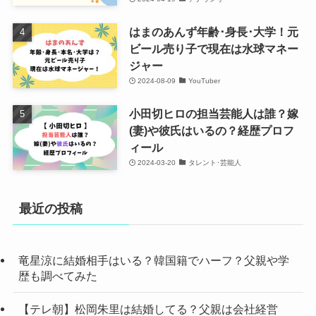
はまのあんず年齢･身長･大学！元
ビール売り子で現在は水球マネー
ジャー
2024-08-09
YouTuber
小田切ヒロの担当芸能人は誰？嫁
(妻)や彼氏はいるの？経歴プロフ
ィール
2024-03-20
タレント･芸能人
最近の投稿
竜星涼に結婚相手はいる？韓国籍でハーフ？父親や学
歴も調べてみた
【テレ朝】松岡朱里は結婚してる？父親は会社経営