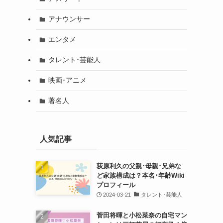
アナウンサー
エンタメ
タレント･芸能人
映画･アニメ
著名人
人気記事
荻原利久の父親･母親･兄弟な
ど家族構成は？本名･年齢Wiki
プロフィール
2024-03-21
タレント･芸能人
菅田将暉と小松菜奈の自宅マン