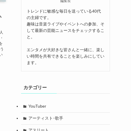
編集長
】
トレンドに敏感な毎日を送っている40代
い
の主婦です。
趣味は音楽ライブやイベントへの参加、そ
して最新の芸能ニュースをチェックするこ
人
と。
ー・
を
 う
エンタメが大好きな皆さんと一緒に、楽し
い
い時間を共有できることを楽しみにしてい
ます。
カテゴリー
YouTuber
アーティスト･歌手
アスリート