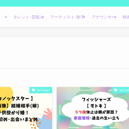
タレント･芸能人
アーティスト･歌手
アナウンサー
映
YouTuber
YouTub