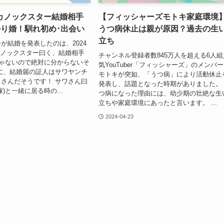
カノックスター結婚相手
【フィッシャーズモトキ家庭環境
かり婚！馴れ初め･出会い
うつ病休止は親が原因？過去の生
立ち
が結婚を発表したのは、2024
カノックスター曰く、結婚相手
チャンネル登録者数845万人を超える6人組
じゃないので絶対に分からないそ
気YouTuber「フィッシャーズ」のメンバ
に、結婚届の証人はサワヤンチ
モトキが突如、「うつ病」により活動休止
さんだそうです！ サワさん曰
発表し、話題となった時期がありました。
)と一緒に居る時の...
つ病になった理由には、幼少期の壮絶な生
立ちや家庭環境にあったと言います。 ...
2024-04-23