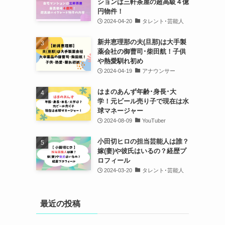
ションは三軒茶屋の超高級４億
円物件！
2024-04-20
タレント･芸能人
新井恵理那の夫(旦那)は大手製
薬会社の御曹司･柴田航！子供
や熱愛馴れ初め
2024-04-19
アナウンサー
はまのあんず年齢･身長･大
学！元ビール売り子で現在は水
球マネージャー
2024-08-09
YouTuber
小田切ヒロの担当芸能人は誰？
嫁(妻)や彼氏はいるの？経歴プ
ロフィール
2024-03-20
タレント･芸能人
最近の投稿