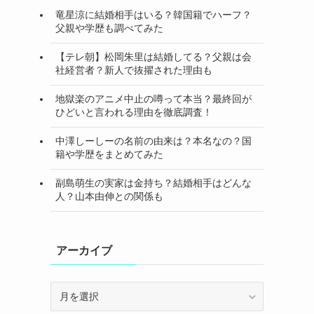
竜星涼に結婚相手はいる？韓国籍でハーフ？
父親や学歴も調べてみた
【テレ朝】松岡朱里は結婚してる？父親は会
社経営者？新人で抜擢された理由も
地獄楽のアニメ中止の噂って本当？最終回が
ひどいと言われる理由を徹底調査！
中澤しーしーの名前の由来は？本名なの？国
籍や学歴をまとめてみた
副島萌生の実家は金持ち？結婚相手はどんな
人？山本由伸との関係も
アーカイブ
ア
ー