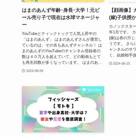
はまのあんず年齢･身長･大学！元ビ
【顔画像】
ール売り子で現在は水球マネージャ
(嫁)子供授
ー
カノックスター
年1月です。 
YouTubeとティックトックで人気上昇中の
(嫁)は表の方
「はまのあんず」 はまのあんずさんが運営し
うです。 さら
ているのは、その名もあんずチャンネル！ は
ャンネルのサワ
まのあんずのYouTubeのチャンネル登録者の
く、結婚相手(嫁
数は４０万人を超えていて、どの動画もとて
も再生回数が多くなっています。 はまのあ...
2024-06-15
2024-08-09
YouTuber