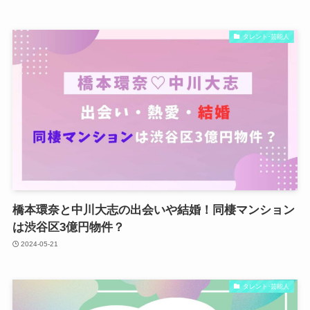
タレント･芸能人
橋本環奈と中川大志の出会いや結婚！同棲マンション
は渋谷区3億円物件？
2024-05-21
タレント･芸能人