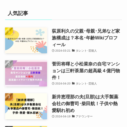
人気記事
荻原利久の父親･母親･兄弟など家
族構成は？本名･年齢Wikiプロフ
ィール
2024-03-21
タレント･芸能人
菅田将暉と小松菜奈の自宅マンシ
ョンは三軒茶屋の超高級４億円物
件！
2024-04-20
タレント･芸能人
新井恵理那の夫(旦那)は大手製薬
会社の御曹司･柴田航！子供や熱
愛馴れ初め
2024-04-19
アナウンサー