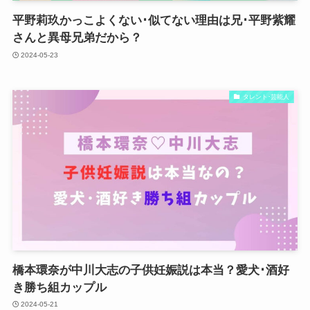
平野莉玖かっこよくない･似てない理由は兄･平野紫耀
さんと異母兄弟だから？
2024-05-23
タレント･芸能人
橋本環奈が中川大志の子供妊娠説は本当？愛犬･酒好
き勝ち組カップル
2024-05-21