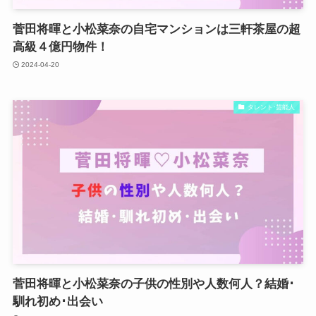
菅田将暉と小松菜奈の自宅マンションは三軒茶屋の超
高級４億円物件！
2024-04-20
タレント･芸能人
菅田将暉と小松菜奈の子供の性別や人数何人？結婚･
馴れ初め･出会い