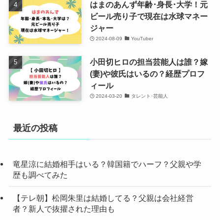
はまのあんず年齢･身長･大学！元
ビール売り子で現在は水球マネー
ジャー
2024-08-09
YouTuber
小田切ヒロの担当芸能人は誰？嫁
(妻)や彼氏はいるの？経歴プロフ
ィール
2024-03-20
タレント･芸能人
最近の投稿
竜星涼に結婚相手はいる？韓国籍でハーフ？父親や学
歴も調べてみた
【テレ朝】松岡朱里は結婚してる？父親は会社経営
者？新人で抜擢された理由も