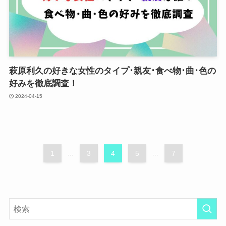
萩原利久の好きな女性のタイプ･親友･食べ物･曲･色の
好みを徹底調査！
2024-04-15
1
...
3
4
5
...
7