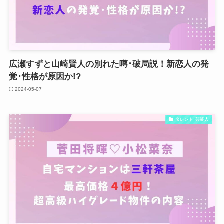
広瀬すずと山崎賢人の別れた噂･破局説！新恋人の発
覚･性格が原因か!?
2024-05-07
タレント･芸能人