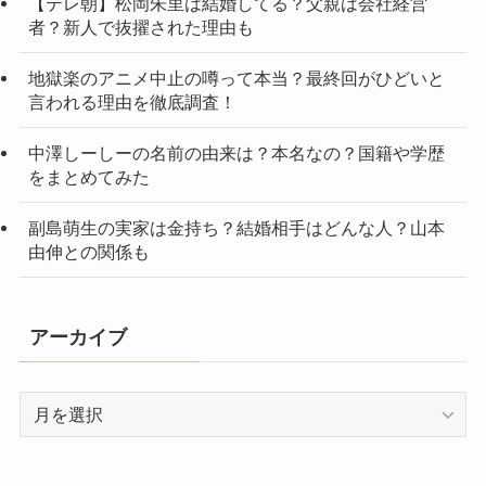
【テレ朝】松岡朱里は結婚してる？父親は会社経営
者？新人で抜擢された理由も
地獄楽のアニメ中止の噂って本当？最終回がひどいと
言われる理由を徹底調査！
中澤しーしーの名前の由来は？本名なの？国籍や学歴
をまとめてみた
副島萌生の実家は金持ち？結婚相手はどんな人？山本
由伸との関係も
アーカイブ
ア
ー
カ
イ