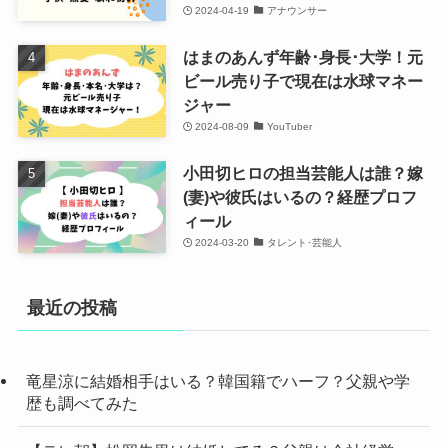
2024-04-19
アナウンサー
はまのあんず年齢･身長･大学！元
ビール売り子で現在は水球マネー
ジャー
2024-08-09
YouTuber
小田切ヒロの担当芸能人は誰？嫁
(妻)や彼氏はいるの？経歴プロフ
ィール
2024-03-20
タレント･芸能人
最近の投稿
竜星涼に結婚相手はいる？韓国籍でハーフ？父親や学
歴も調べてみた