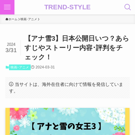
TREND-STYLE
ホーム
映画･アニメ
【アナ雪3】日本公開日いつ？あら
2024
すじやストーリー内容･評判をチ
3/31
ェック！
2024-03-31
映画･アニメ
当サイトは、海外在住者に向けて情報を発信していま
す。