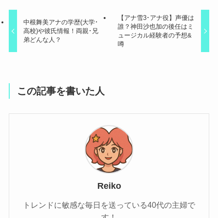
【アナ雪3･アナ役】声優は
中根舞美アナの学歴(大学･
誰？神田沙也加の後任はミ
高校)や彼氏情報！両親･兄
ュージカル経験者の予想&
弟どんな人？
噂
この記事を書いた人
Reiko
トレンドに敏感な毎日を送っている40代の主婦で
す！