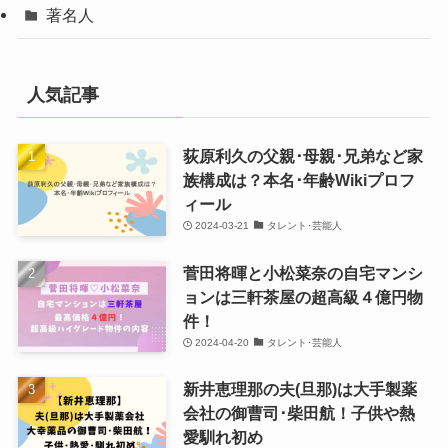
著名人
人気記事
荻原利久の父親･母親･兄弟など家
族構成は？本名･年齢Wikiプロフ
ィール
2024-03-21
タレント･芸能人
菅田将暉と小松菜奈の自宅マンシ
ョンは三軒茶屋の超高級４億円物
件！
2024-04-20
タレント･芸能人
新井恵理那の夫(旦那)は大手製薬
会社の御曹司･柴田航！子供や熱
愛馴れ初め