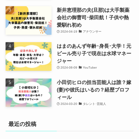
新井恵理那の夫(旦那)は大手製薬
会社の御曹司･柴田航！子供や熱
愛馴れ初め
2024-04-19
アナウンサー
はまのあんず年齢･身長･大学！元
ビール売り子で現在は水球マネー
ジャー
2024-08-09
YouTuber
小田切ヒロの担当芸能人は誰？嫁
(妻)や彼氏はいるの？経歴プロフ
ィール
2024-03-20
タレント･芸能人
最近の投稿