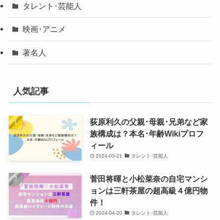
タレント･芸能人
映画･アニメ
著名人
人気記事
荻原利久の父親･母親･兄弟など家
族構成は？本名･年齢Wikiプロフ
ィール
2024-03-21
タレント･芸能人
菅田将暉と小松菜奈の自宅マンシ
ョンは三軒茶屋の超高級４億円物
件！
2024-04-20
タレント･芸能人