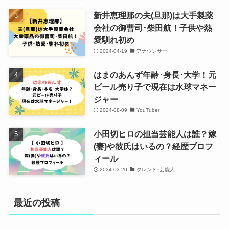
新井恵理那の夫(旦那)は大手製薬
会社の御曹司･柴田航！子供や熱
愛馴れ初め
2024-04-19
アナウンサー
はまのあんず年齢･身長･大学！元
ビール売り子で現在は水球マネー
ジャー
2024-08-09
YouTuber
小田切ヒロの担当芸能人は誰？嫁
(妻)や彼氏はいるの？経歴プロフ
ィール
2024-03-20
タレント･芸能人
最近の投稿