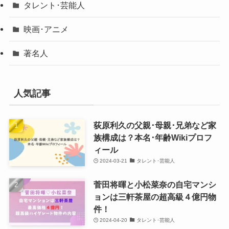
タレント･芸能人
映画･アニメ
著名人
人気記事
荻原利久の父親･母親･兄弟など家
族構成は？本名･年齢Wikiプロフ
ィール
2024-03-21
タレント･芸能人
菅田将暉と小松菜奈の自宅マンシ
ョンは三軒茶屋の超高級４億円物
件！
2024-04-20
タレント･芸能人