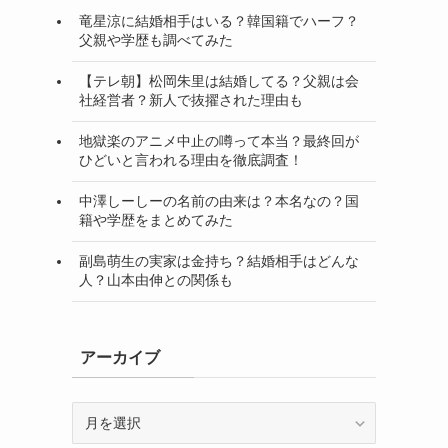
竜星涼に結婚相手はいる？韓国籍でハーフ？
父親や学歴も調べてみた
【テレ朝】松岡朱里は結婚してる？父親は会
社経営者？新人で抜擢された理由も
地獄楽のアニメ中止の噂って本当？最終回が
ひどいと言われる理由を徹底調査！
中澤しーしーの名前の由来は？本名なの？国
籍や学歴をまとめてみた
副島萌生の実家は金持ち？結婚相手はどんな
人？山本由伸との関係も
アーカイブ
ア
ー