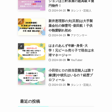
ションは三軒茶屋の超高級４億
円物件！
2024-04-20
タレント･芸能人
新井恵理那の夫(旦那)は大手製
薬会社の御曹司･柴田航！子供
や熱愛馴れ初め
2024-04-19
アナウンサー
はまのあんず年齢･身長･大
学！元ビール売り子で現在は水
球マネージャー
2024-08-09
YouTuber
小田切ヒロの担当芸能人は誰？
嫁(妻)や彼氏はいるの？経歴プ
ロフィール
2024-03-20
タレント･芸能人
最近の投稿