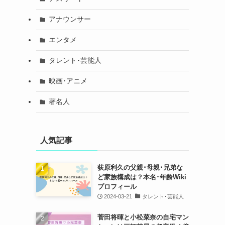
アナウンサー
エンタメ
タレント･芸能人
映画･アニメ
著名人
人気記事
荻原利久の父親･母親･兄弟な
ど家族構成は？本名･年齢Wiki
プロフィール
2024-03-21
タレント･芸能人
菅田将暉と小松菜奈の自宅マン