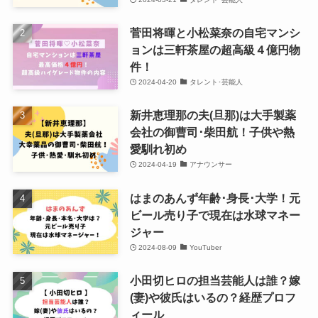
菅田将暉と小松菜奈の自宅マンシ
ョンは三軒茶屋の超高級４億円物
件！
2024-04-20
タレント･芸能人
新井恵理那の夫(旦那)は大手製薬
会社の御曹司･柴田航！子供や熱
愛馴れ初め
2024-04-19
アナウンサー
はまのあんず年齢･身長･大学！元
ビール売り子で現在は水球マネー
ジャー
2024-08-09
YouTuber
小田切ヒロの担当芸能人は誰？嫁
(妻)や彼氏はいるの？経歴プロフ
ィール