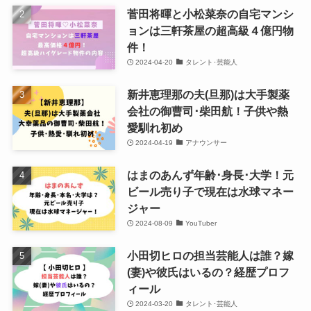
菅田将暉と小松菜奈の自宅マンシ
ョンは三軒茶屋の超高級４億円物
件！
2024-04-20
タレント･芸能人
新井恵理那の夫(旦那)は大手製薬
会社の御曹司･柴田航！子供や熱
愛馴れ初め
2024-04-19
アナウンサー
はまのあんず年齢･身長･大学！元
ビール売り子で現在は水球マネー
ジャー
2024-08-09
YouTuber
小田切ヒロの担当芸能人は誰？嫁
(妻)や彼氏はいるの？経歴プロフ
ィール
2024-03-20
タレント･芸能人