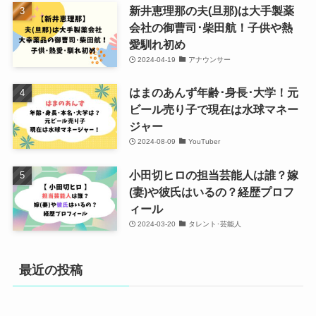
新井恵理那の夫(旦那)は大手製薬
会社の御曹司･柴田航！子供や熱
愛馴れ初め
2024-04-19
アナウンサー
はまのあんず年齢･身長･大学！元
ビール売り子で現在は水球マネー
ジャー
2024-08-09
YouTuber
小田切ヒロの担当芸能人は誰？嫁
(妻)や彼氏はいるの？経歴プロフ
ィール
2024-03-20
タレント･芸能人
最近の投稿