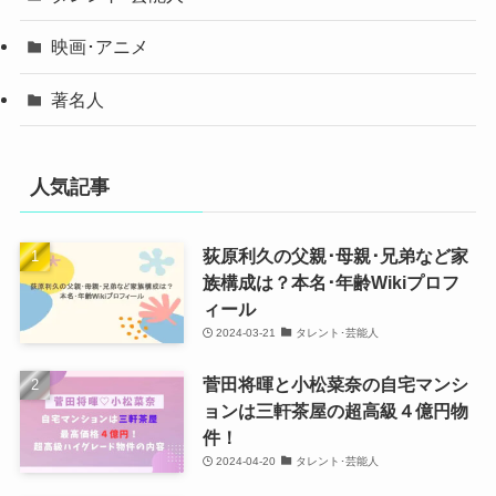
映画･アニメ
著名人
人気記事
荻原利久の父親･母親･兄弟など家
族構成は？本名･年齢Wikiプロフ
ィール
2024-03-21
タレント･芸能人
菅田将暉と小松菜奈の自宅マンシ
ョンは三軒茶屋の超高級４億円物
件！
2024-04-20
タレント･芸能人