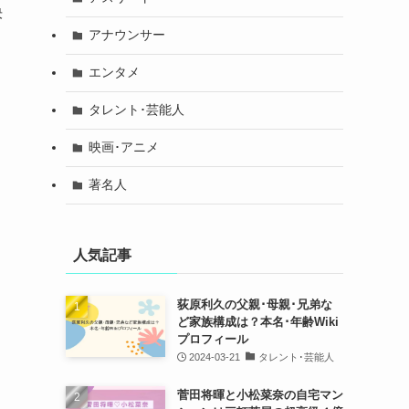
決
アナウンサー
エンタメ
タレント･芸能人
映画･アニメ
著名人
人気記事
荻原利久の父親･母親･兄弟な
ど家族構成は？本名･年齢Wiki
プロフィール
2024-03-21
タレント･芸能人
菅田将暉と小松菜奈の自宅マン