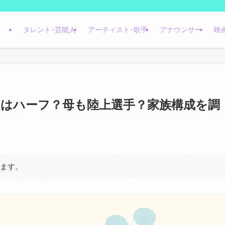
タレント･芸能人
アーティスト･歌手
アナウンサー
映
ンはハーフ？母も陸上選手？家族構成を調
います。