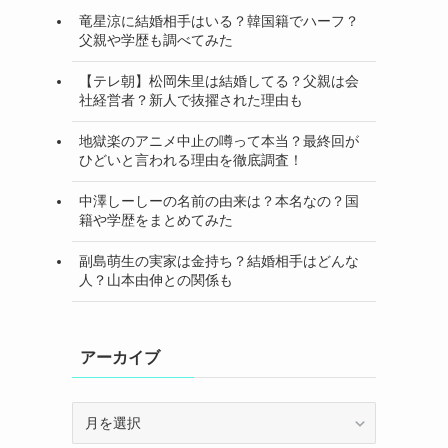
竜星涼に結婚相手はいる？韓国籍でハーフ？
父親や学歴も調べてみた
【テレ朝】松岡朱里は結婚してる？父親は会
社経営者？新人で抜擢された理由も
地獄楽のアニメ中止の噂って本当？最終回が
ひどいと言われる理由を徹底調査！
中澤しーしーの名前の由来は？本名なの？国
籍や学歴をまとめてみた
副島萌生の実家は金持ち？結婚相手はどんな
人？山本由伸との関係も
アーカイブ
ア
ー