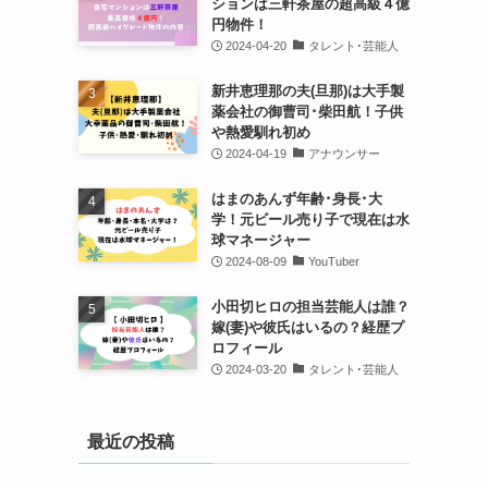
ションは三軒茶屋の超高級４億
円物件！
2024-04-20
タレント･芸能人
新井恵理那の夫(旦那)は大手製
薬会社の御曹司･柴田航！子供
や熱愛馴れ初め
2024-04-19
アナウンサー
はまのあんず年齢･身長･大
学！元ビール売り子で現在は水
球マネージャー
2024-08-09
YouTuber
小田切ヒロの担当芸能人は誰？
嫁(妻)や彼氏はいるの？経歴プ
ロフィール
2024-03-20
タレント･芸能人
最近の投稿