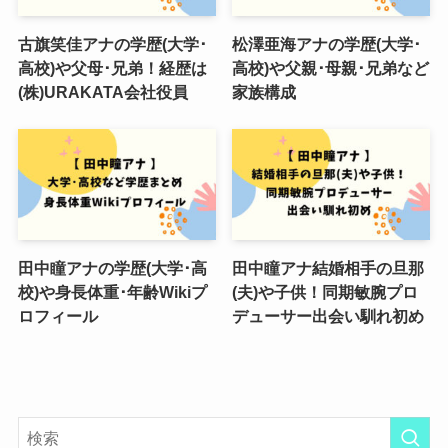
古旗笑佳アナの学歴(大学･
松澤亜海アナの学歴(大学･
高校)や父母･兄弟！経歴は
高校)や父親･母親･兄弟など
(株)URAKATA会社役員
家族構成
田中瞳アナの学歴(大学･高
田中瞳アナ結婚相手の旦那
校)や身長体重･年齢Wikiプ
(夫)や子供！同期敏腕プロ
ロフィール
デューサー出会い馴れ初め