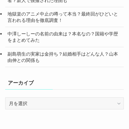
者？新人で抜擢された理由も
地獄楽のアニメ中止の噂って本当？最終回がひどいと
言われる理由を徹底調査！
中澤しーしーの名前の由来は？本名なの？国籍や学歴
をまとめてみた
副島萌生の実家は金持ち？結婚相手はどんな人？山本
由伸との関係も
アーカイブ
ア
ー
カ
イ