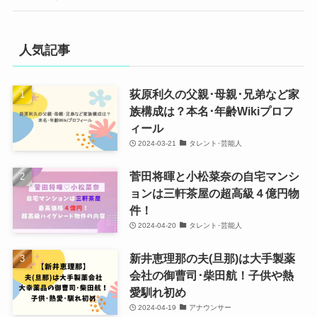
人気記事
荻原利久の父親･母親･兄弟など家
族構成は？本名･年齢Wikiプロフ
ィール
2024-03-21
タレント･芸能人
菅田将暉と小松菜奈の自宅マンシ
ョンは三軒茶屋の超高級４億円物
件！
2024-04-20
タレント･芸能人
新井恵理那の夫(旦那)は大手製薬
会社の御曹司･柴田航！子供や熱
愛馴れ初め
2024-04-19
アナウンサー