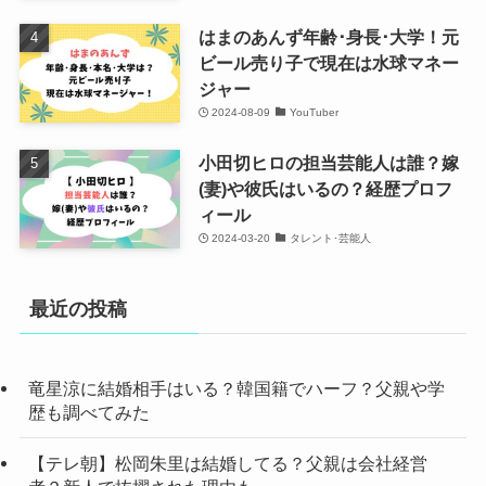
はまのあんず年齢･身長･大学！元
ビール売り子で現在は水球マネー
ジャー
2024-08-09
YouTuber
小田切ヒロの担当芸能人は誰？嫁
(妻)や彼氏はいるの？経歴プロフ
ィール
2024-03-20
タレント･芸能人
最近の投稿
竜星涼に結婚相手はいる？韓国籍でハーフ？父親や学
歴も調べてみた
【テレ朝】松岡朱里は結婚してる？父親は会社経営