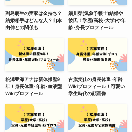
副島萌生の実家は金持ち？
細川栞(気象予報士)結婚や
結婚相手はどんな人？山本
彼氏！学歴(高校･大学)や年
由伸との関係も
齢･身長プロフィール
松澤亜海アナは新体操歴9
古旗笑佳の身長体重･年齢
年！身長体重･年齢･血液型
Wikiプロフィール！可愛い
Wikiプロフィール
学生時代の顔画像